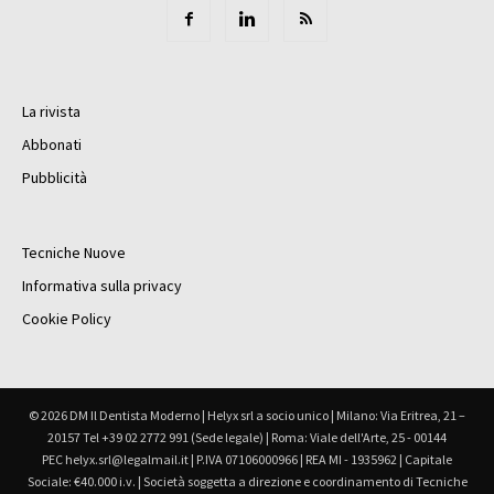
La rivista
Abbonati
Pubblicità
Tecniche Nuove
Informativa sulla privacy
Cookie Policy
© 2026 DM Il Dentista Moderno | Helyx srl a socio unico | Milano: Via Eritrea, 21 –
20157 Tel +39 02 2772 991 (Sede legale) | Roma: Viale dell'Arte, 25 - 00144
PEC helyx.srl@legalmail.it | P.IVA 07106000966 | REA MI - 1935962 | Capitale
Sociale: €40.000 i.v. | Società soggetta a direzione e coordinamento di Tecniche