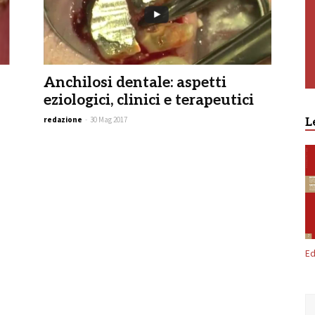
Anchilosi dentale: aspetti
eziologici, clinici e terapeutici
redazione
-
30 Mag 2017
L
Ed