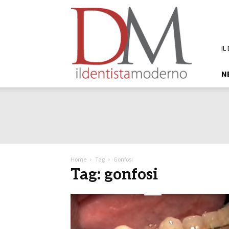
DM
Il
Dentista
Moderno
IL
N
Home
Tag
Gonfosi
Tag: gonfosi