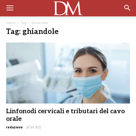
Home
Tag
Ghiandole
Tag: ghiandole
Linfonodi cervicali e tributari del cavo
orale
redazione
-
26 Set 2022