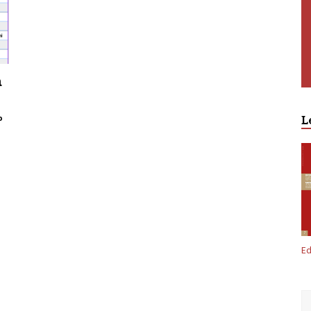
a
o
L
Ed