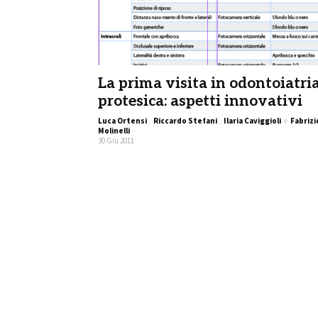
La prima visita in odontoiatri
protesica: aspetti innovativi
Luca Ortensi
,
Riccardo Stefani
,
Ilaria Caviggioli
e
Fabrizi
Molinelli
-
30 Giu 2011