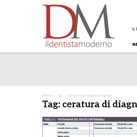
DM
Il
Dentista
Moderno
IL
N
Home
Tag
Ceratura di diagnosi digitale
Tag: ceratura di diagn