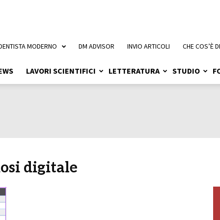
 DENTISTA MODERNO
DM ADVISOR
INVIO ARTICOLI
CHE COS’È D
EWS
LAVORI SCIENTIFICI
LETTERATURA
STUDIO
F
osi digitale