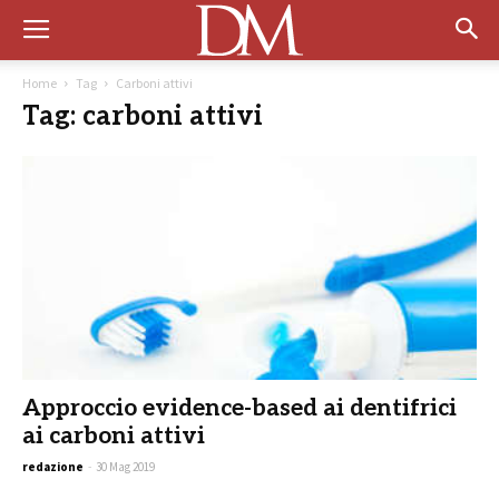
Home
Tag
Carboni attivi
Tag: carboni attivi
Approccio evidence-based ai dentifrici
ai carboni attivi
redazione
-
30 Mag 2019