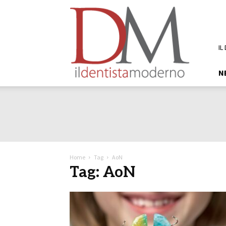
DM
Il
Dentista
Moderno
IL
N
Home
Tag
AoN
Tag: AoN