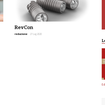
RevCon
redazione
-
27 Lug 2020
L
Ed