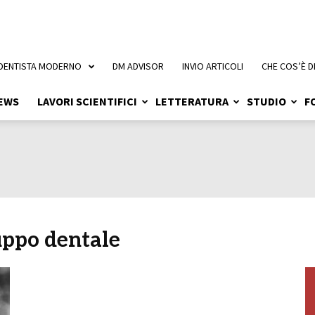
 DENTISTA MODERNO
DM ADVISOR
INVIO ARTICOLI
CHE COS’È D
EWS
LAVORI SCIENTIFICI
LETTERATURA
STUDIO
F
uppo dentale