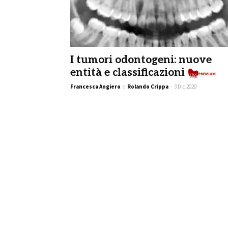
I tumori odontogeni: nuove
entità e classificazioni
Francesca Angiero
e
Rolando Crippa
-
3 Dic 2020