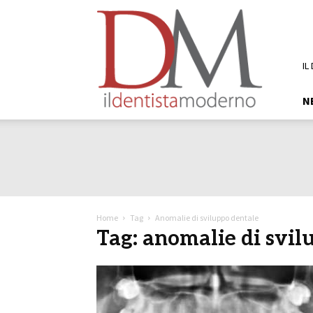
DM
Il
Dentista
Moderno
IL
N
Home
Tag
Anomalie di sviluppo dentale
Tag: anomalie di svil