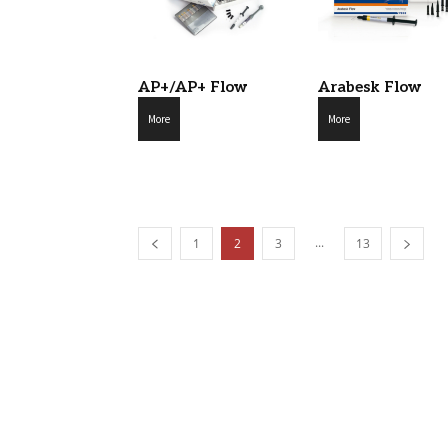
AP+/AP+ Flow
Arabesk Flow
More
More
...
1
2
3
13