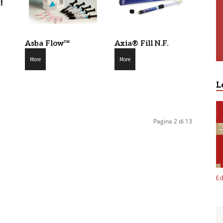
Asba Flow™
Axia® Fill N.F.
More
More
L
Pagina 2 di 13
Ed