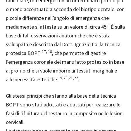
radicolare, ma emerge con un determinato profilo più
o meno accen
tuato a seconda del biotipo dentale, con
piccole differenze nell’angolo di emergenza che
mediamente si attesta su un valore di circa 45°. È sulla
base di tali osservazioni anatomiche che è stata
sviluppata e descritta dal Dott. Ignazio Loi la tecnica
17, 18
protesica BOPT
, che permette di gestire
l’emergenza coronale del manufatto protesico in base
al profilo che si vuole imporre ai tessuti marginali e
19,20,21,22
alle necessità estetiche
.
Gli stessi principi che stanno alla base della tecnica
BOPT sono stati adottati e adattati per realizzare le
fasi di rifinitura del restauro in composito nelle lesioni
cervicali.
La ricostruzione volutamente realizzata in eccesso