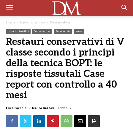
Home
Lavori scientifici
Conservativa
Lavori scientifici
Conservativa
Endodonzia
News
Restauri conservativi di V
classe secondo i principi
della tecnica BOPT: le
risposte tissutali Case
report con controllo a 40
mesi
Luca Tacchini
e
Mauro Bazzoli
17 Nov 2017