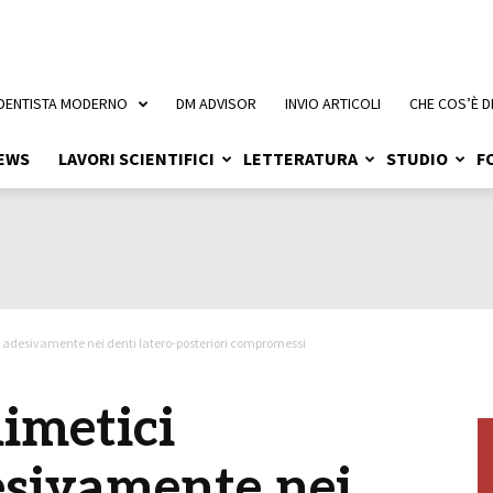
 DENTISTA MODERNO
DM ADVISOR
INVIO ARTICOLI
CHE COS’È D
EWS
LAVORI SCIENTIFICI
LETTERATURA
STUDIO
F
 adesivamente nei denti latero-posteriori compromessi
imetici
esivamente nei