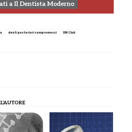
ti a Il Dentista Moderno
a
denti posteriori compromessi
DM Club
L'AUTORE