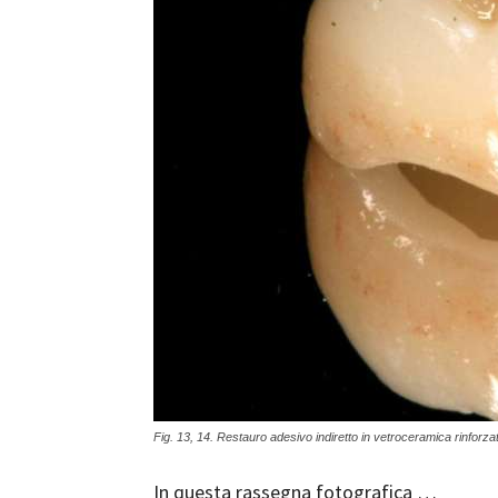
Fig. 13, 14. Restauro adesivo indiretto in vetroceramica rinforzata
In questa rassegna fotografica …