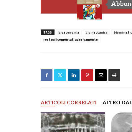
Abbona
TAGS
bioeconomia
biomeccanica
biomimetic
restauri cementati adesivamente
ARTICOLI CORRELATI
ALTRO DAL