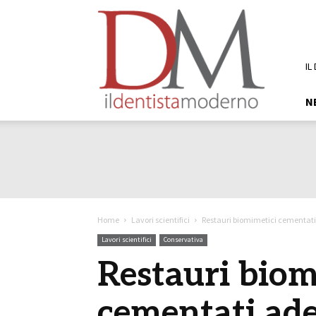
DM
Il
Dentista
Moderno
IL
N
Home
Lavori scientifici
Restauri biomimetici cementati
Lavori scientifici
Conservativa
Restauri biom
cementati ad