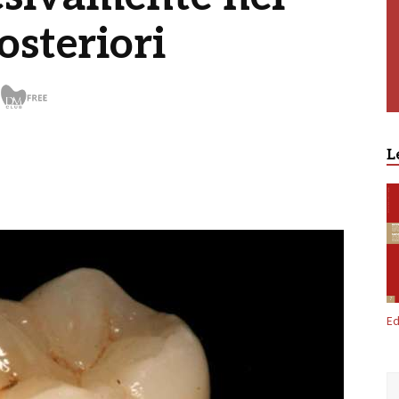
osteriori
Free
L
Ed