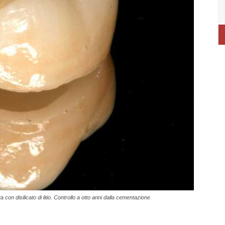
 con disilicato di litio. Controllo a otto anni dalla cementazione