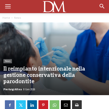
Home
News
News
Il reimpianto intenzionale nella
gestione conservativa della
parodontite
Pierluigi Altea
8 Gen 2026