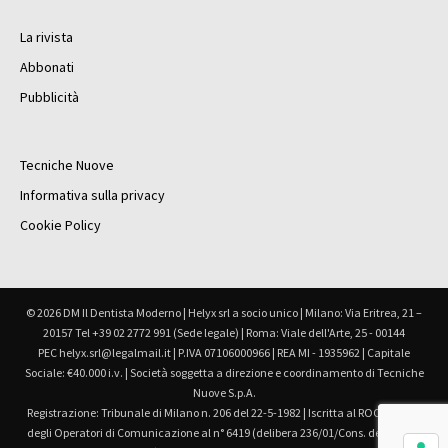
La rivista
Abbonati
Pubblicità
Tecniche Nuove
Informativa sulla privacy
Cookie Policy
© 2026 DM Il Dentista Moderno | Helyx srl a socio unico | Milano: Via Eritrea, 21 –
20157 Tel +39 02 2772 991 (Sede legale) | Roma: Viale dell'Arte, 25 - 00144
PEC helyx.srl@legalmail.it | P.IVA 07106000966 | REA MI - 1935962 | Capitale
Sociale: €40.000 i.v. | Società soggetta a direzione e coordinamento di Tecniche
Nuove S.p.A.
Registrazione: Tribunale di Milano n. 206 del 22-5-1982 | Iscritta al ROC Registro
degli Operatori di Comunicazione al n° 6419 (delibera 236/01/Cons. del 30.6.01