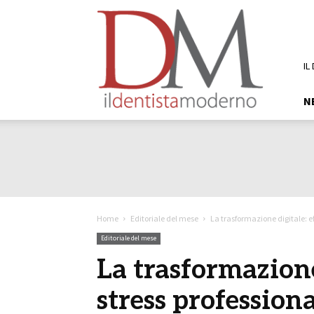
DM
Il
Dentista
Moderno
IL
N
Home
Editoriale del mese
La trasformazione digitale: ef
Editoriale del mese
La trasformazione
stress profession