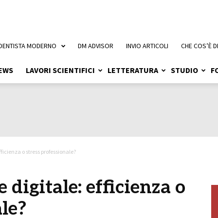
 DENTISTA MODERNO
DM ADVISOR
INVIO ARTICOLI
CHE COS’È D
EWS
LAVORI SCIENTIFICI
LETTERATURA
STUDIO
F
ficienza o stress professionale?
 digitale: efficienza o
ale?