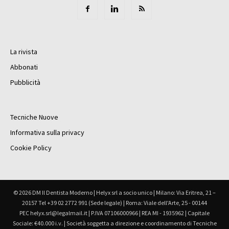
La rivista
Abbonati
Pubblicità
Tecniche Nuove
Informativa sulla privacy
Cookie Policy
© 2026 DM Il Dentista Moderno | Helyx srl a socio unico | Milano: Via Eritrea, 21 –
20157 Tel +39 02 2772 991 (Sede legale) | Roma: Viale dell'Arte, 25 - 00144
PEC helyx.srl@legalmail.it | P.IVA 07106000966 | REA MI - 1935962 | Capitale
Sociale: €40.000 i.v. | Società soggetta a direzione e coordinamento di Tecniche