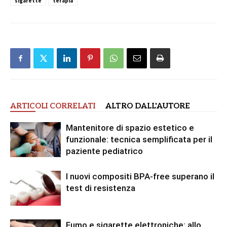
sigarette
terapia
ARTICOLI CORRELATI
ALTRO DALL'AUTORE
Mantenitore di spazio estetico e
funzionale: tecnica semplificata per il
paziente pediatrico
I nuovi compositi BPA-free superano il
test di resistenza
Fumo e sigarette elettroniche: allo