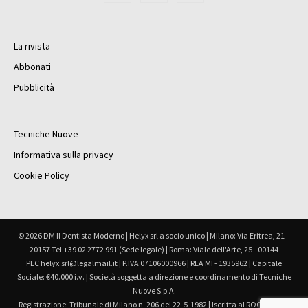
La rivista
Abbonati
Pubblicità
Tecniche Nuove
Informativa sulla privacy
Cookie Policy
© 2026 DM Il Dentista Moderno | Helyx srl a socio unico | Milano: Via Eritrea, 21 –
20157 Tel +39 02 2772 991 (Sede legale) | Roma: Viale dell'Arte, 25 - 00144
PEC helyx.srl@legalmail.it | P.IVA 07106000966 | REA MI - 1935962 | Capitale
Sociale: €40.000 i.v. | Società soggetta a direzione e coordinamento di Tecniche
Nuove S.p.A.
Registrazione: Tribunale di Milano n. 206 del 22-5-1982 | Iscritta al ROC Registro