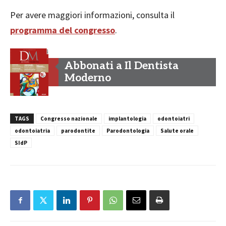
Per avere maggiori informazioni, consulta il
programma del congresso
.
Abbonati a Il Dentista
Moderno
TAGS
Congresso nazionale
implantologia
odontoiatri
odontoiatria
parodontite
Parodontologia
Salute orale
SIdP