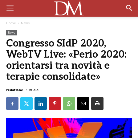
Home
News
News
Congresso SIdP 2020,
WebTV Live: «Perio 2020:
orientarsi tra novità e
terapie consolidate»
redazione
7 Ott 2020