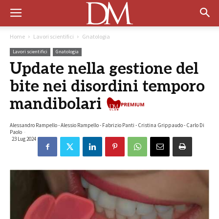
Home
Lavori scientifici
Gnatologia
Lavori scientifici
Gnatologia
Update nella gestione del
bite nei disordini temporo
P
mandibolari
Alessandro Rampello - Alessio Rampello - Fabrizio Panti - Cristina Grippaudo - Carlo Di
Paolo
-
23 Lug 2024