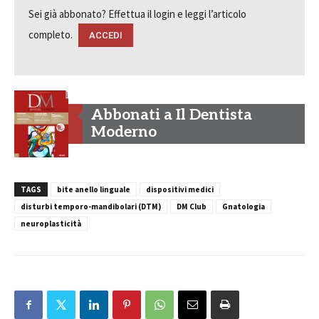
Sei già abbonato? Effettua il login e leggi l’articolo
completo.
ACCEDI
Abbonati a Il Dentista
Moderno
TAGS
bite anello linguale
dispositivi medici
disturbi temporo-mandibolari (DTM)
DM Club
Gnatologia
neuroplasticità