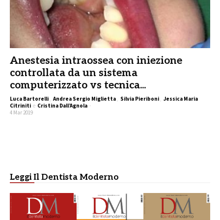
Anestesia intraossea con iniezione
controllata da un sistema
computerizzato vs tecnica...
Luca Bartorelli
,
Andrea Sergio Miglietta
,
Silvia Pieriboni
,
Jessica Maria
Citriniti
e
Cristina Dall’Agnola
-
4 Mar 2019
Leggi Il Dentista Moderno