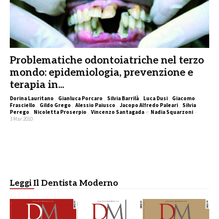
Problematiche odontoiatriche nel terzo
mondo: epidemiologia, prevenzione e
terapia in...
Dorina Lauritano
,
Gianluca Porcaro
,
Silvia Barrilà
,
Luca Dusi
,
Giacomo
Frasciello
,
Gildo Grego
,
Alessio Paiusco
,
Jacopo Alfredo Paleari
,
Silvia
Perego
,
Nicoletta Proserpio
,
Vincenzo Santagada
e
Nadia Squarzoni
-
3 Mar 2010
Leggi Il Dentista Moderno