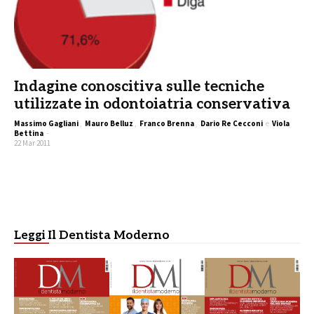
Indagine conoscitiva sulle tecniche
utilizzate in odontoiatria conservativa
Massimo Gagliani
,
Mauro Belluz
,
Franco Brenna
,
Dario Re Cecconi
e
Viola
Bettina
-
22 Mar 2011
Leggi Il Dentista Moderno