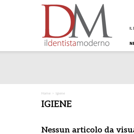
DM
Il
Dentista
Moderno
IL
N
Home
Igiene
IGIENE
Nessun articolo da visu