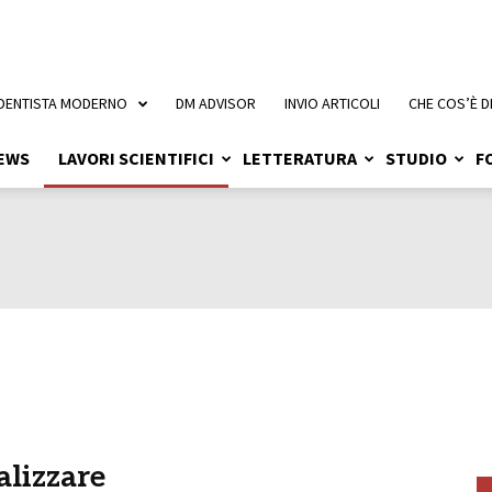
 DENTISTA MODERNO
DM ADVISOR
INVIO ARTICOLI
CHE COS’È D
EWS
LAVORI SCIENTIFICI
LETTERATURA
STUDIO
F
alizzare