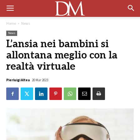
Home
News
News
L’ansia nei bambini si
allontana meglio con la
realtà virtuale
Pierluigi Altea
20 Mar 2023