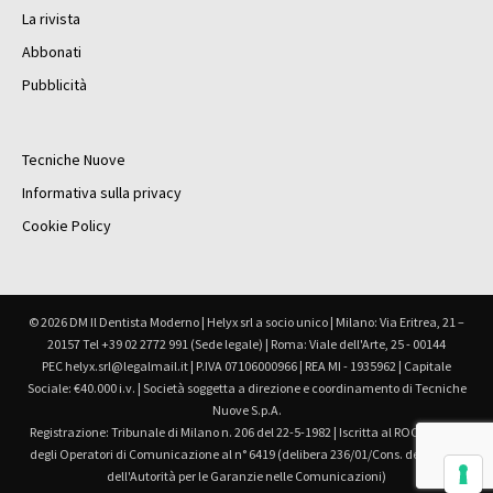
La rivista
Abbonati
Pubblicità
Tecniche Nuove
Informativa sulla privacy
Cookie Policy
© 2026 DM Il Dentista Moderno | Helyx srl a socio unico | Milano: Via Eritrea, 21 –
20157 Tel +39 02 2772 991 (Sede legale) | Roma: Viale dell'Arte, 25 - 00144
PEC helyx.srl@legalmail.it | P.IVA 07106000966 | REA MI - 1935962 | Capitale
Sociale: €40.000 i.v. | Società soggetta a direzione e coordinamento di Tecniche
Nuove S.p.A.
Registrazione: Tribunale di Milano n. 206 del 22-5-1982 | Iscritta al ROC Registro
degli Operatori di Comunicazione al n° 6419 (delibera 236/01/Cons. del 30.6.01
dell'Autorità per le Garanzie nelle Comunicazioni)