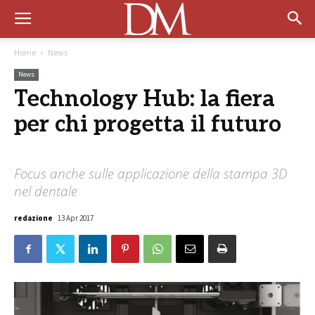
Home
News
News
Technology Hub: la fiera
per chi progetta il futuro
Focus anche sulle applicazione della stampa 3D
nel dentale
redazione
13 Apr 2017