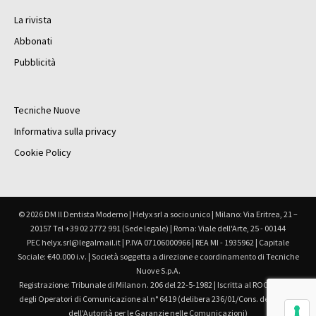
La rivista
Abbonati
Pubblicità
Tecniche Nuove
Informativa sulla privacy
Cookie Policy
© 2026 DM Il Dentista Moderno | Helyx srl a socio unico | Milano: Via Eritrea, 21 –
20157 Tel +39 02 2772 991 (Sede legale) | Roma: Viale dell'Arte, 25 - 00144
PEC helyx.srl@legalmail.it | P.IVA 07106000966 | REA MI - 1935962 | Capitale
Sociale: €40.000 i.v. | Società soggetta a direzione e coordinamento di Tecniche
Nuove S.p.A.
Registrazione: Tribunale di Milano n. 206 del 22-5-1982 | Iscritta al ROC Registro
degli Operatori di Comunicazione al n° 6419 (delibera 236/01/Cons. del 30.6.01
dell'Autorità per le Garanzie nelle Comunicazioni)