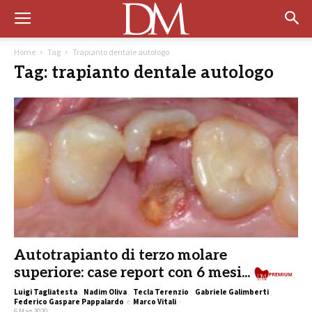
Home
Tag
Trapianto dentale autologo
Tag: trapianto dentale autologo
Autotrapianto di terzo molare
superiore: case report con 6 mesi...
Luigi Tagliatesta
,
Nadim Oliva
,
Tecla Terenzio
,
Gabriele Galimberti
,
Federico Gaspare Pappalardo
e
Marco Vitali
-
6 Mag 2020