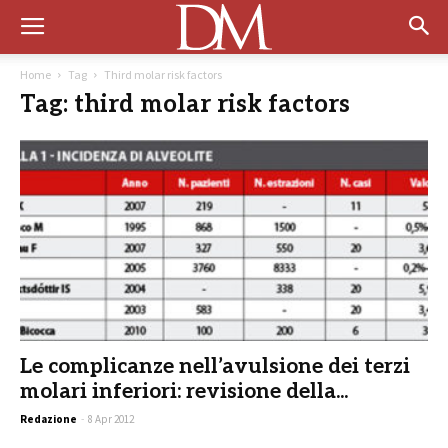
Home
Tag
Third molar risk factors
Tag: third molar risk factors
Le complicanze nell’avulsione dei terzi
molari inferiori: revisione della...
Redazione
-
8 Apr 2012