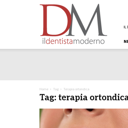
DM
Il
Dentista
Moderno
IL
N
Home
Tag
Terapia ortondica
Tag: terapia ortondic