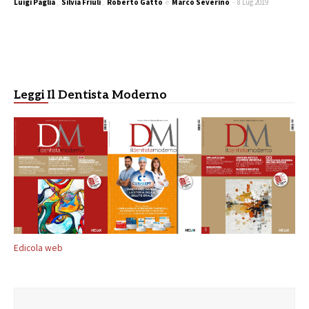
Luigi Paglia
,
Silvia Friuli
,
Roberto Gatto
e
Marco Severino
-
8 Lug 2019
Leggi Il Dentista Moderno
Edicola web