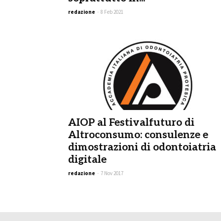
redazione
-
8 Feb 2021
AIOP al Festivalfuturo di
Altroconsumo: consulenze e
dimostrazioni di odontoiatria
digitale
redazione
-
7 Nov 2017