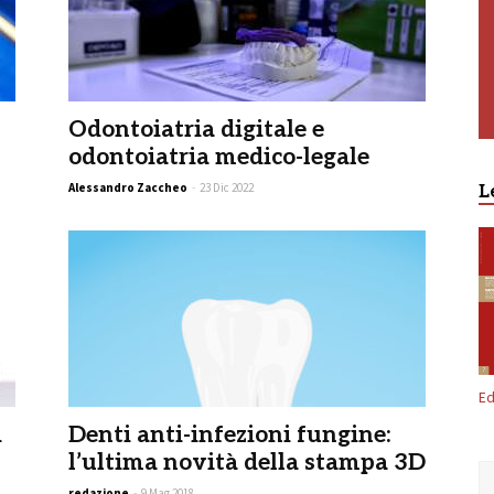
Odontoiatria digitale e
odontoiatria medico-legale
Alessandro Zaccheo
-
23 Dic 2022
L
Ed
i
Denti anti-infezioni fungine:
l’ultima novità della stampa 3D
redazione
-
9 Mag 2018