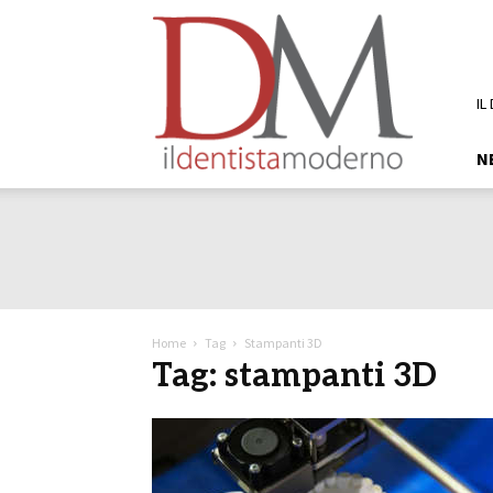
DM
Il
Dentista
Moderno
IL
N
Home
Tag
Stampanti 3D
Tag: stampanti 3D