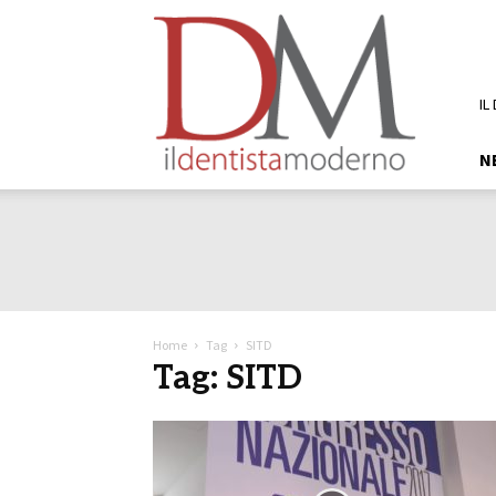
DM
Il
Dentista
Moderno
IL
N
Home
Tag
SITD
Tag: SITD