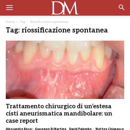
Home
Tag
Riossificazione spontanea
Tag: riossificazione spontanea
Trattamento chirurgico di un’estesa
cisti aneurismatica mandibolare: un
case report
Alessandro Rossi
,
Giuseppe Di Martino
,
David Palombo
e
Matteo Chiapasco