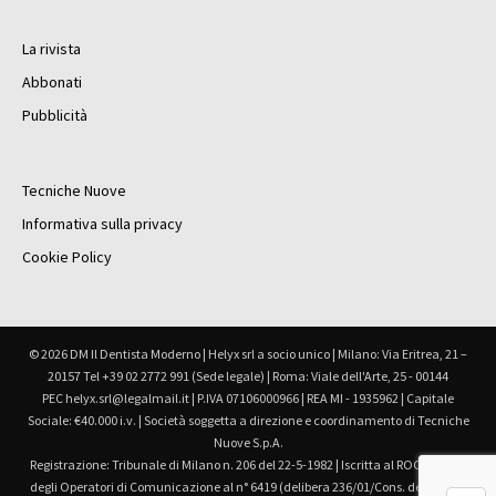
La rivista
Abbonati
Pubblicità
Tecniche Nuove
Informativa sulla privacy
Cookie Policy
© 2026 DM Il Dentista Moderno | Helyx srl a socio unico | Milano: Via Eritrea, 21 –
20157 Tel +39 02 2772 991 (Sede legale) | Roma: Viale dell'Arte, 25 - 00144
PEC helyx.srl@legalmail.it | P.IVA 07106000966 | REA MI - 1935962 | Capitale
Sociale: €40.000 i.v. | Società soggetta a direzione e coordinamento di Tecniche
Nuove S.p.A.
Registrazione: Tribunale di Milano n. 206 del 22-5-1982 | Iscritta al ROC Registro
degli Operatori di Comunicazione al n° 6419 (delibera 236/01/Cons. del 30.6.01