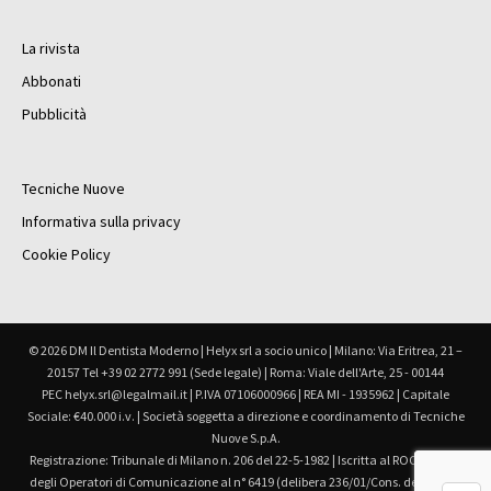
La rivista
Abbonati
Pubblicità
Tecniche Nuove
Informativa sulla privacy
Cookie Policy
© 2026 DM Il Dentista Moderno | Helyx srl a socio unico | Milano: Via Eritrea, 21 –
20157 Tel +39 02 2772 991 (Sede legale) | Roma: Viale dell'Arte, 25 - 00144
PEC helyx.srl@legalmail.it | P.IVA 07106000966 | REA MI - 1935962 | Capitale
Sociale: €40.000 i.v. | Società soggetta a direzione e coordinamento di Tecniche
Nuove S.p.A.
Registrazione: Tribunale di Milano n. 206 del 22-5-1982 | Iscritta al ROC Registro
degli Operatori di Comunicazione al n° 6419 (delibera 236/01/Cons. del 30.6.01