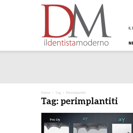
DM
Il
Dentista
Moderno
IL
N
Home
Tag
Perimplantiti
Tag: perimplantiti