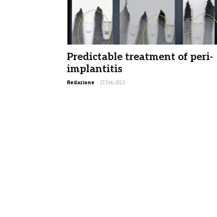
Predictable treatment of peri-
implantitis
Redazione
-
27 Feb 2013