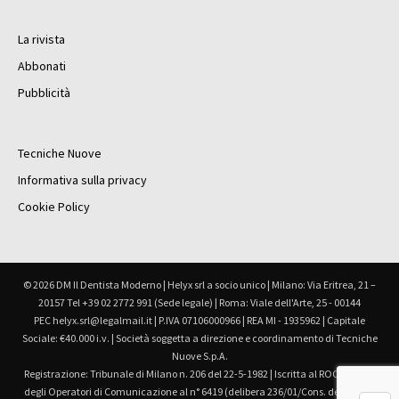
La rivista
Abbonati
Pubblicità
Tecniche Nuove
Informativa sulla privacy
Cookie Policy
© 2026 DM Il Dentista Moderno | Helyx srl a socio unico | Milano: Via Eritrea, 21 –
20157 Tel +39 02 2772 991 (Sede legale) | Roma: Viale dell'Arte, 25 - 00144
PEC helyx.srl@legalmail.it | P.IVA 07106000966 | REA MI - 1935962 | Capitale
Sociale: €40.000 i.v. | Società soggetta a direzione e coordinamento di Tecniche
Nuove S.p.A.
Registrazione: Tribunale di Milano n. 206 del 22-5-1982 | Iscritta al ROC Registro
degli Operatori di Comunicazione al n° 6419 (delibera 236/01/Cons. del 30.6.01