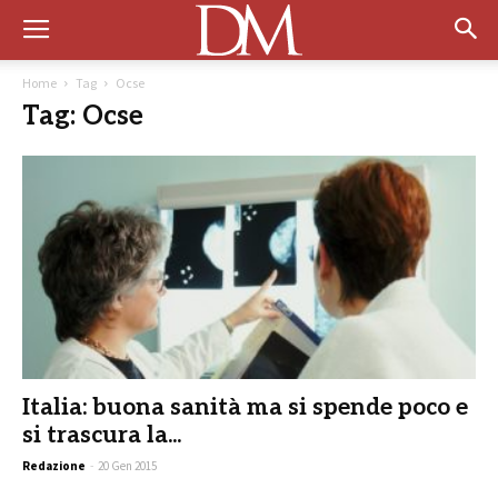
Home
Tag
Ocse
Tag: Ocse
Italia: buona sanità ma si spende poco e
si trascura la...
Redazione
-
20 Gen 2015