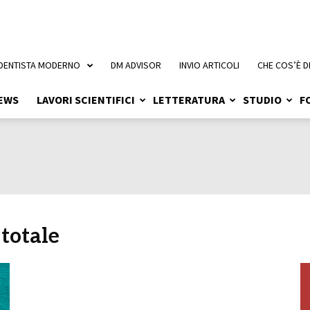
 DENTISTA MODERNO
DM ADVISOR
INVIO ARTICOLI
CHE COS’È D
EWS
LAVORI SCIENTIFICI
LETTERATURA
STUDIO
F
 totale