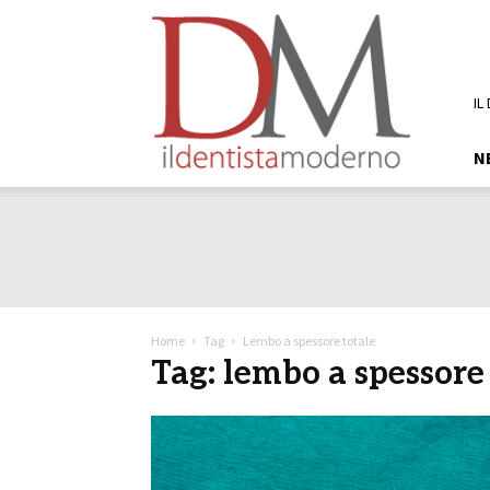
DM
Il
Dentista
Moderno
IL
N
Home
Tag
Lembo a spessore totale
Tag: lembo a spessore