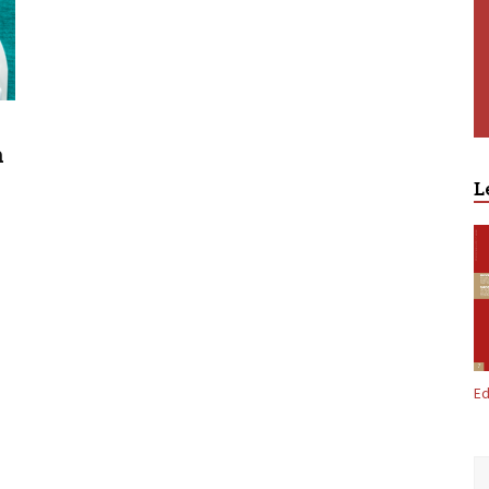
n
L
Ed