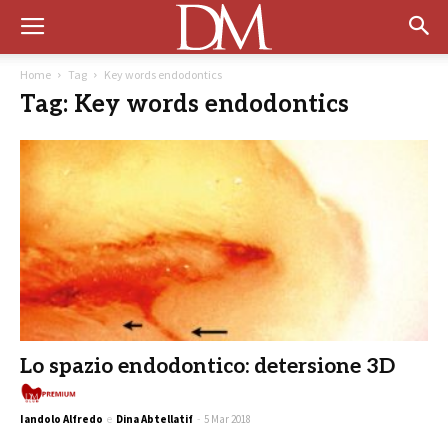
Home
Tag
Key words endodontics
Tag: Key words endodontics
Lo spazio endodontico: detersione 3D
Premium
Iandolo Alfredo
e
Dina Abtellatif
-
5 Mar 2018