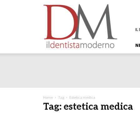
DM
Il
Dentista
Moderno
IL
N
Home
Tag
Estetica medica
Tag: estetica medica