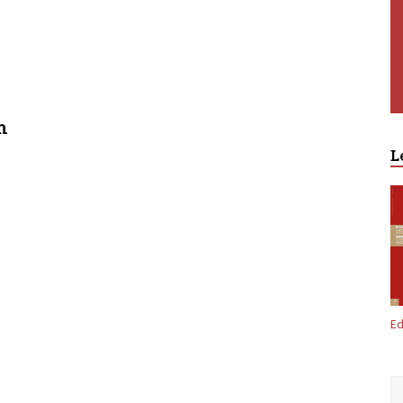
m
L
Ed