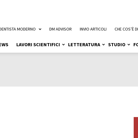
 DENTISTA MODERNO
DM ADVISOR
INVIO ARTICOLI
CHE COS’È D
EWS
LAVORI SCIENTIFICI
LETTERATURA
STUDIO
F