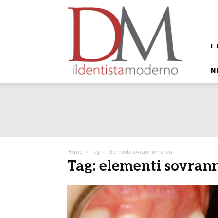
DM
Il
Dentista
Moderno
IL
N
Home
Tag
Elementi sovrannumerari
Tag: elementi sovran