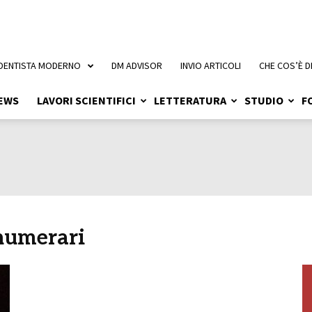
 DENTISTA MODERNO
DM ADVISOR
INVIO ARTICOLI
CHE COS’È D
EWS
LAVORI SCIENTIFICI
LETTERATURA
STUDIO
F
numerari