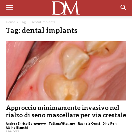
Home
Tag
Dental implants
Tag: dental implants
Approccio minimamente invasivo nel
rialzo di seno mascellare per via crestale
Andrea Enrico Borgonovo
,
Tatiana Vitaliano
,
Rachele Censi
,
Dino Re
e
Albino Bianchi
-
1 Dic 2017