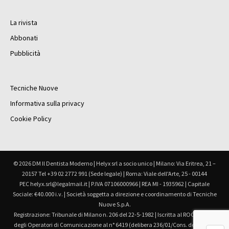
La rivista
Abbonati
Pubblicità
Tecniche Nuove
Informativa sulla privacy
Cookie Policy
© 2026 DM Il Dentista Moderno | Helyx srl a socio unico | Milano: Via Eritrea, 21 –
20157 Tel +39 02 2772 991 (Sede legale) | Roma: Viale dell'Arte, 25 - 00144
PEC helyx.srl@legalmail.it | P.IVA 07106000966 | REA MI - 1935962 | Capitale
Sociale: €40.000 i.v. | Società soggetta a direzione e coordinamento di Tecniche
Nuove S.p.A.
Registrazione: Tribunale di Milano n. 206 del 22-5-1982 | Iscritta al ROC Registro
degli Operatori di Comunicazione al n° 6419 (delibera 236/01/Cons. del 30.6.01