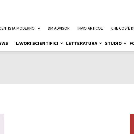
 DENTISTA MODERNO
DM ADVISOR
INVIO ARTICOLI
CHE COS’È D
EWS
LAVORI SCIENTIFICI
LETTERATURA
STUDIO
F