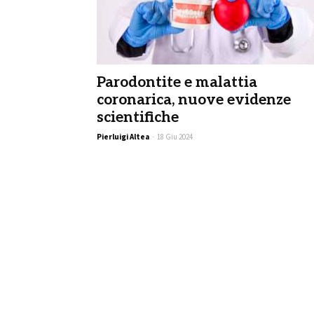
Parodontite e malattia
coronarica, nuove evidenze
scientifiche
Pierluigi Altea
-
18 Giu 2024