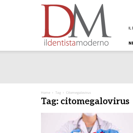
DM
Il
Dentista
Moderno
IL
N
Home
Tag
Citomegalovirus
Tag: citomegalovirus