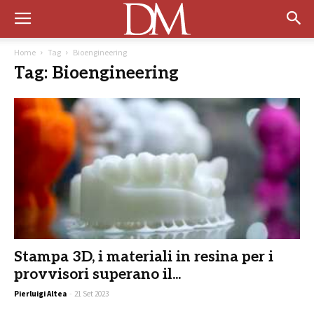
Home
Tag
Bioengineering
Tag: Bioengineering
Stampa 3D, i materiali in resina per i
provvisori superano il...
Pierluigi Altea
-
21 Set 2023