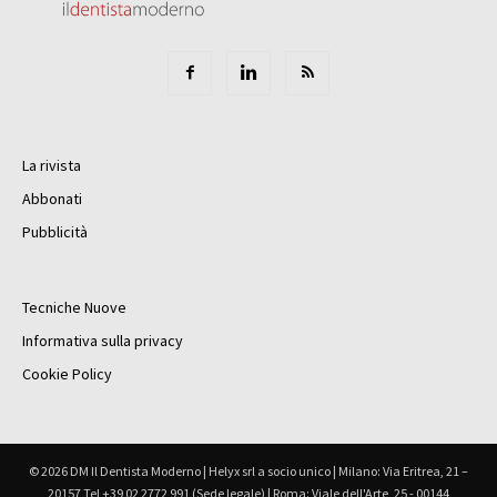
La rivista
Abbonati
Pubblicità
Tecniche Nuove
Informativa sulla privacy
Cookie Policy
© 2026 DM Il Dentista Moderno | Helyx srl a socio unico | Milano: Via Eritrea, 21 –
20157 Tel +39 02 2772 991 (Sede legale) | Roma: Viale dell'Arte, 25 - 00144