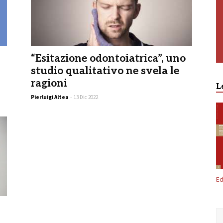
“Esitazione odontoiatrica”, uno
studio qualitativo ne svela le
ragioni
L
Pierluigi Altea
-
13 Dic 2022
Ed