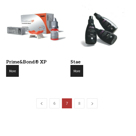
Prime&Bond® XP
Stae
More
More
6
7
8