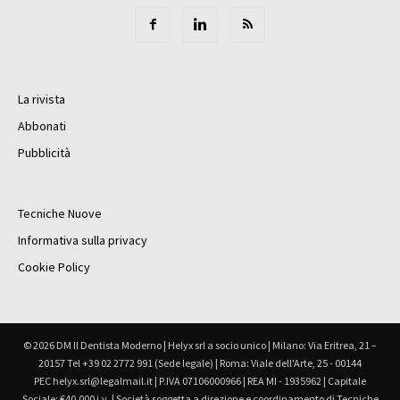
La rivista
Abbonati
Pubblicità
Tecniche Nuove
Informativa sulla privacy
Cookie Policy
© 2026 DM Il Dentista Moderno | Helyx srl a socio unico | Milano: Via Eritrea, 21 –
20157 Tel +39 02 2772 991 (Sede legale) | Roma: Viale dell'Arte, 25 - 00144
PEC helyx.srl@legalmail.it | P.IVA 07106000966 | REA MI - 1935962 | Capitale
Sociale: €40.000 i.v. | Società soggetta a direzione e coordinamento di Tecniche