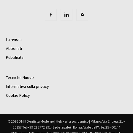
La rivista
Abbonati
Pubblicità
Tecniche Nuove
Informativa sulla privacy
Cookie Policy
© 2026 DM Il Dentista Moderno | Helyx srl a socio unico | Milano: Via Eritrea, 21 –
20157 Tel +39 02 2772 991 (Sede legale) | Roma: Viale dell'Arte, 25 - 00144