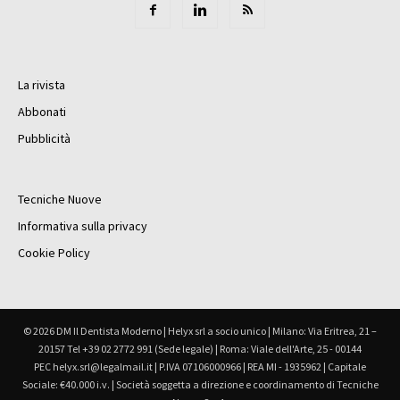
La rivista
Abbonati
Pubblicità
Tecniche Nuove
Informativa sulla privacy
Cookie Policy
© 2026 DM Il Dentista Moderno | Helyx srl a socio unico | Milano: Via Eritrea, 21 –
20157 Tel +39 02 2772 991 (Sede legale) | Roma: Viale dell'Arte, 25 - 00144
PEC helyx.srl@legalmail.it | P.IVA 07106000966 | REA MI - 1935962 | Capitale
Sociale: €40.000 i.v. | Società soggetta a direzione e coordinamento di Tecniche