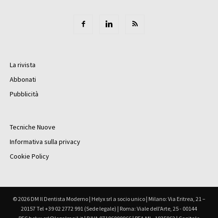
La rivista
Abbonati
Pubblicità
Tecniche Nuove
Informativa sulla privacy
Cookie Policy
© 2026 DM Il Dentista Moderno | Helyx srl a socio unico | Milano: Via Eritrea, 21 –
20157 Tel +39 02 2772 991 (Sede legale) | Roma: Viale dell'Arte, 25 - 00144