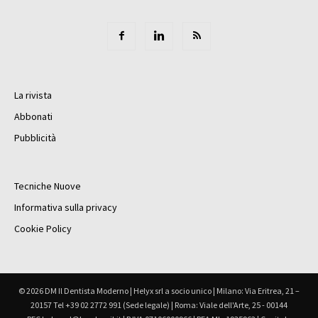
La rivista
Abbonati
Pubblicità
Tecniche Nuove
Informativa sulla privacy
Cookie Policy
© 2026 DM Il Dentista Moderno | Helyx srl a socio unico | Milano: Via Eritrea, 21 –
20157 Tel +39 02 2772 991 (Sede legale) | Roma: Viale dell'Arte, 25 - 00144